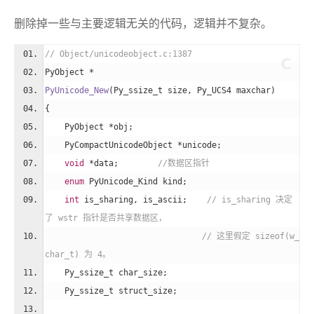
删除掉一些与主要逻辑无关的代码，逻辑并不复杂。
// Object/unicodeobject.c:1387
c
PyObject *
PyUnicode_New
(Py_ssize_t size, Py_UCS4 maxchar)
{
    PyObject *obj;
    PyCompactUnicodeObject *unicode;
void
 *data;        
//数据区指针
enum
 PyUnicode_Kind kind;
int
 is_sharing, is_ascii;    
// is_sharing 决定
了 wstr 指针是否共享数据区，
// 这里假定 sizeof(w_
char_t) 为 4。 
    Py_ssize_t char_size;
    Py_ssize_t struct_size;