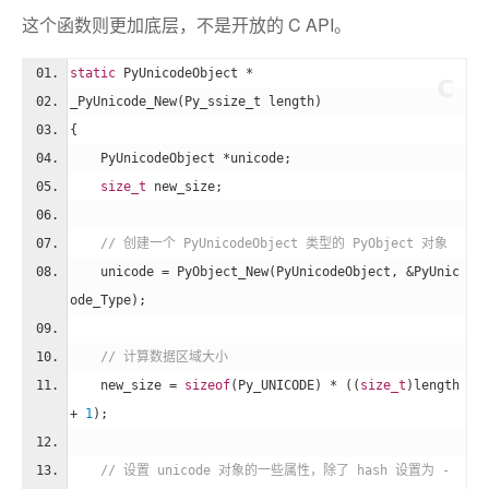
这个函数则更加底层，不是开放的 C API。
static
 PyUnicodeObject *
c
_PyUnicode_New(Py_ssize_t length)
{
    PyUnicodeObject *unicode;
size_t
 new_size;
// 创建一个 PyUnicodeObject 类型的 PyObject 对象
    unicode = PyObject_New(PyUnicodeObject, &PyUnic
ode_Type);
// 计算数据区域大小
    new_size = 
sizeof
(Py_UNICODE) * ((
size_t
)length 
+ 
1
);
// 设置 unicode 对象的一些属性，除了 hash 设置为 -